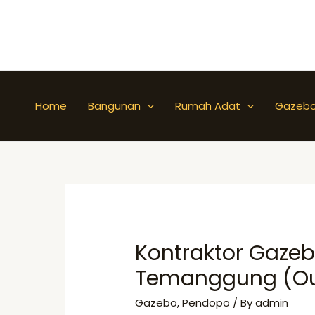
Skip
to
content
Home
Bangunan
Rumah Adat
Gazeb
Kontraktor Gazeb
Temanggung (Out
Gazebo
,
Pendopo
/ By
admin