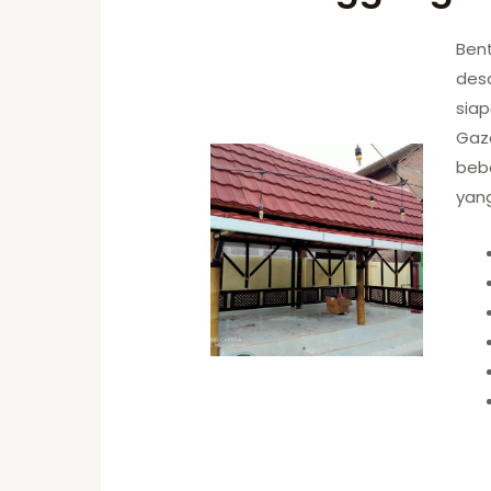
Ben
desa
siap
Gaze
beb
yan