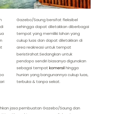
h
Gazebo/Saung bersifat fleksibel
di
sehingga dapat diletakkan diberbagai
ua
tempat yang memiliki lahan yang
an
cukup luas dan dapat diletakkan di
at
area reakreasi untuk tempat
beristirahat.Sedangkan untuk
pendopo sendiri biasanya digunakan
sebagai tempat
komersil
hingga
po
hunian yang bangunannya cukup luas,
ari
terbuka & tanpa sekat.
hkan jasa pembuatan Gazebo/Saung dan