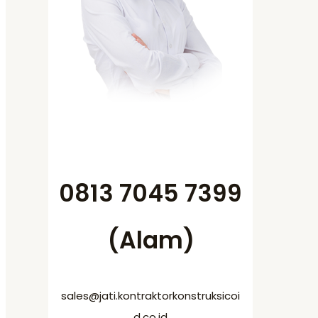
0813 7045 7399
(Alam)
sales@jati.kontraktorkonstruksicoi
d.co.id