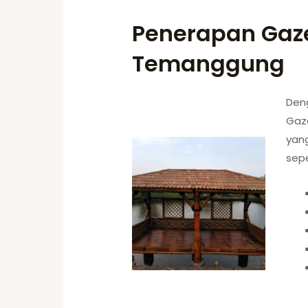
Penerapan Gaz
Temanggung
Den
Gaz
yan
sepe