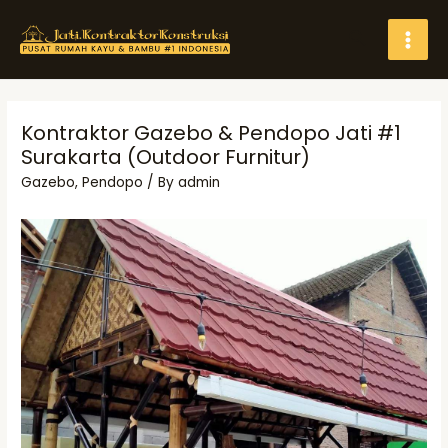
Skip
Search
to
MAI
content
MEN
Kontraktor Gazebo & Pendopo Jati #1
Surakarta (Outdoor Furnitur)
Gazebo
,
Pendopo
/ By
admin