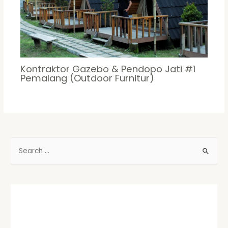
Kontraktor Gazebo & Pendopo Jati #1
Pemalang (Outdoor Furnitur)
S
e
a
r
c
h
f