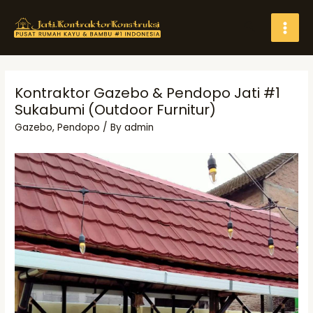
Skip
Search
to
MAI
content
MEN
Kontraktor Gazebo & Pendopo Jati #1
Sukabumi (Outdoor Furnitur)
Gazebo
,
Pendopo
/ By
admin