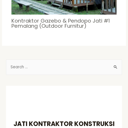
Kontraktor Gazebo & Pendopo Jati #1
Pemalang (Outdoor Furnitur)
S
e
a
r
c
h
f
o
JATI KONTRAKTOR KONSTRUKSI
r