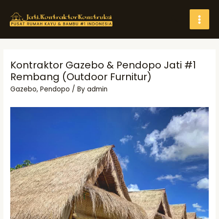
Skip
Search
to
MAI
content
MEN
Kontraktor Gazebo & Pendopo Jati #1
Rembang (Outdoor Furnitur)
Gazebo
,
Pendopo
/ By
admin