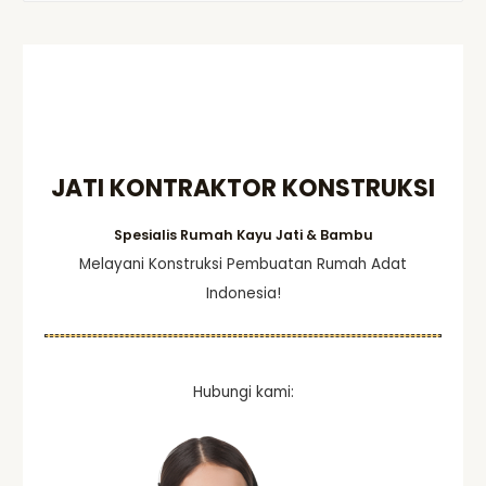
a
r
c
h
f
o
JATI KONTRAKTOR KONSTRUKSI
r
:
Spesialis Rumah Kayu Jati & Bambu
Melayani Konstruksi Pembuatan Rumah Adat
Indonesia!
Hubungi kami: