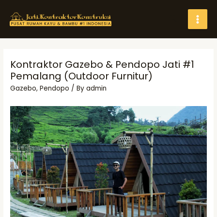
Skip
Search
to
MAI
content
MEN
Kontraktor Gazebo & Pendopo Jati #1
Pemalang (Outdoor Furnitur)
Gazebo
,
Pendopo
/ By
admin