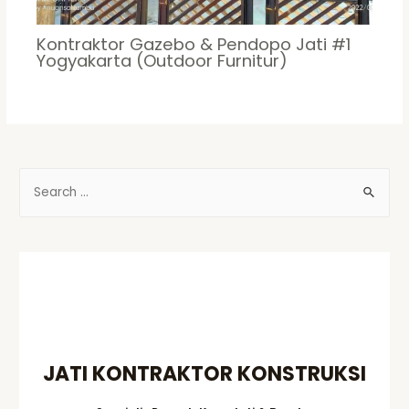
Kontraktor Gazebo & Pendopo Jati #1
Yogyakarta (Outdoor Furnitur)
S
e
a
r
c
h
f
o
JATI KONTRAKTOR KONSTRUKSI
r
: