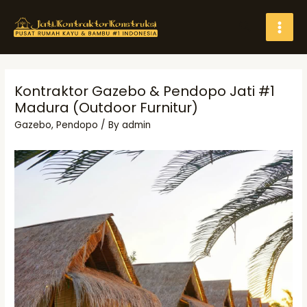
Skip
Search
to
MAI
content
MEN
Kontraktor Gazebo & Pendopo Jati #1
Madura (Outdoor Furnitur)
Gazebo
,
Pendopo
/ By
admin