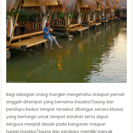
Bagi sebagian orang mungkin mengetahui ataupun pernah
singgah ditempat yang bernama Gazebo/Saung dan
pendopo.Kedua tempat tersebut dibangun secara khusus
yang berfungsi untuk tempat istirahat serta dapat
berguna menjadi desain pada bangunan maupun
hunian.Gazebo/Saung dan pendopo memiliki banyak