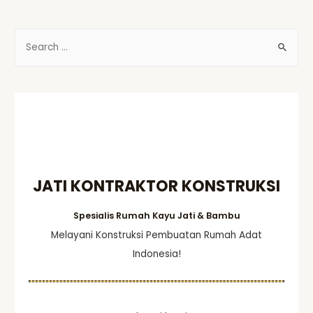
S
e
a
r
c
h
f
o
JATI KONTRAKTOR KONSTRUKSI
r
:
Spesialis Rumah Kayu Jati & Bambu
Melayani Konstruksi Pembuatan Rumah Adat
Indonesia!