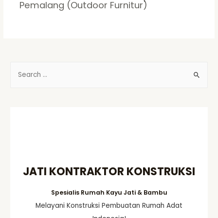
Pemalang (Outdoor Furnitur)
S
e
a
r
c
h
f
o
JATI KONTRAKTOR KONSTRUKSI
r
:
Spesialis Rumah Kayu Jati & Bambu
Melayani Konstruksi Pembuatan Rumah Adat