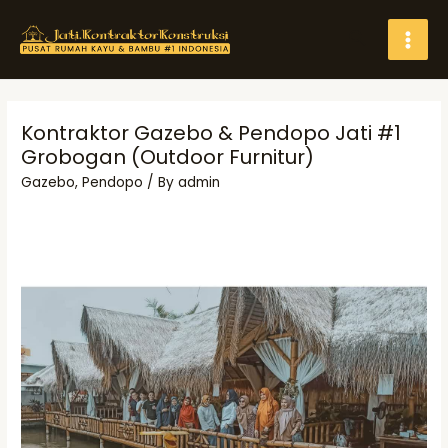
Skip
Search
to
MAI
content
MEN
Kontraktor Gazebo & Pendopo Jati #1
Grobogan (Outdoor Furnitur)
Gazebo
,
Pendopo
/ By
admin