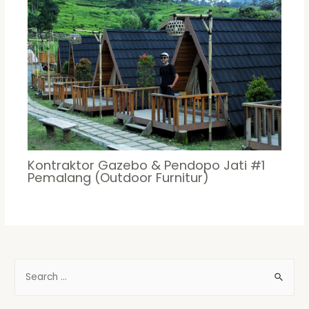
Kontraktor Gazebo & Pendopo Jati #1
Pemalang (Outdoor Furnitur)
S
e
a