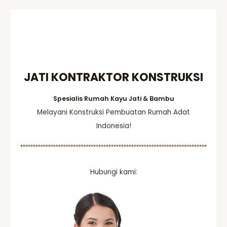
r
c
h
f
o
JATI KONTRAKTOR KONSTRUKSI
r
:
Spesialis Rumah Kayu Jati & Bambu
Melayani Konstruksi Pembuatan Rumah Adat
Indonesia!
Hubungi kami: