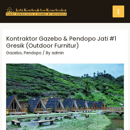
Skip
Search
to
MAI
content
MEN
Kontraktor Gazebo & Pendopo Jati #1
Gresik (Outdoor Furnitur)
Gazebo
,
Pendopo
/ By
admin