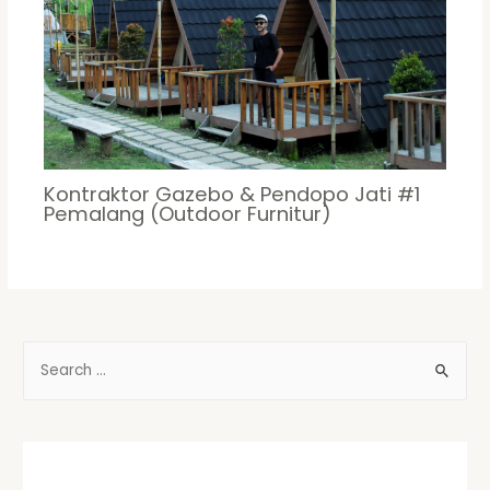
Kontraktor Gazebo & Pendopo Jati #1
Pemalang (Outdoor Furnitur)
S
e
a
r
c