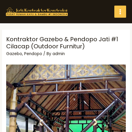
Skip
Search
to
MAI
content
MEN
Kontraktor Gazebo & Pendopo Jati #1
Cilacap (Outdoor Furnitur)
Gazebo
,
Pendopo
/ By
admin