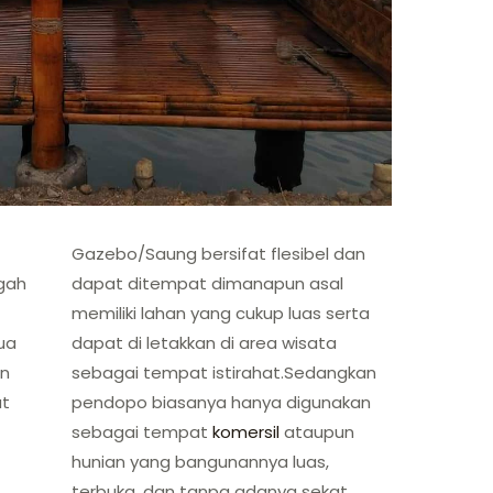
Gazebo/Saung bersifat flesibel dan
gah
dapat ditempat dimanapun asal
memiliki lahan yang cukup luas serta
ua
dapat di letakkan di area wisata
an
sebagai tempat istirahat.Sedangkan
at
pendopo biasanya hanya digunakan
sebagai tempat
komersil
ataupun
hunian yang bangunannya luas,
terbuka, dan tanpa adanya sekat.