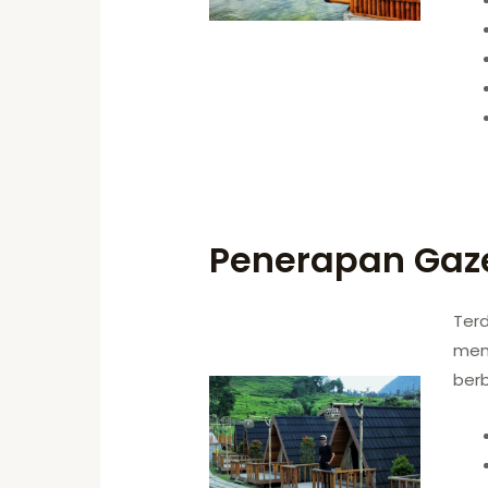
Penerapan Gaze
Ter
mem
berb