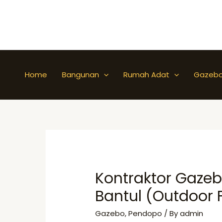
Skip
to
content
Home
Bangunan
Rumah Adat
Gazeb
Kontraktor Gazeb
Bantul (Outdoor F
Gazebo
,
Pendopo
/ By
admin