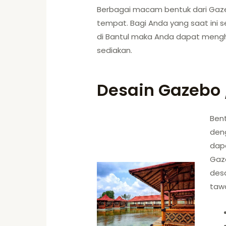
Berbagai macam bentuk dari Gaze
tempat. Bagi Anda yang saat in
di Bantul maka Anda dapat mengh
sediakan.
Desain Gazebo 
Ben
den
dapa
Gaze
des
taw