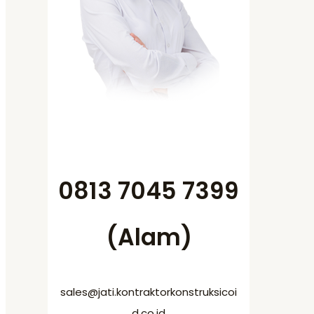
0813 7045 7399
(Alam)
sales@jati.kontraktorkonstruksicoi
d.co.id